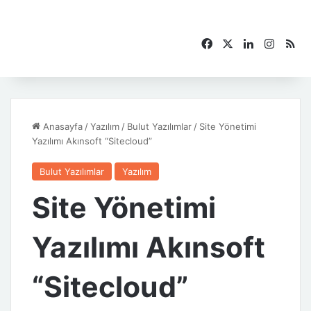
Facebook
X
LinkedIn
Instag
RS
Anasayfa
/
Yazılım
/
Bulut Yazılımlar
/
Site Yönetimi
Yazılımı Akınsoft “Sitecloud”
Bulut Yazılımlar
Yazılım
Site Yönetimi
Yazılımı Akınsoft
“Sitecloud”