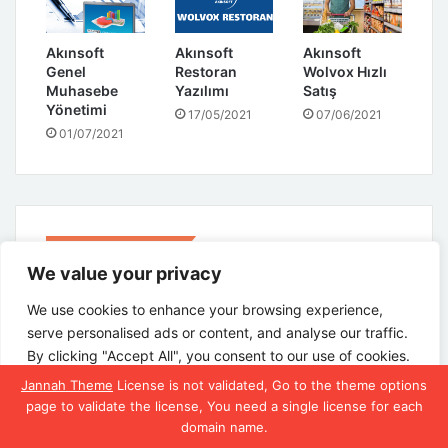
Akınsoft
Akınsoft
Akınsoft
Genel
Restoran
Wolvox Hızlı
Muhasebe
Yazılımı
Satış
Yönetimi
17/05/2021
07/06/2021
01/07/2021
Bir yanıt yazın
We value your privacy
E-posta adresiniz yayınlanmayacak.
Gerekli alanlar
*
ile
We use cookies to enhance your browsing experience,
işaretlenmişlerdir
serve personalised ads or content, and analyse our traffic.
Y
By clicking "Accept All", you consent to our use of cookies.
o
Jannah Theme
License is not validated, Go to the theme options
Customise
Reject All
Accept All
page to validate the license, You need a single license for each
r
domain name.
u