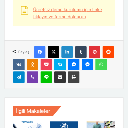
Ücretsiz demo kurulumu için linke
tıklayın ve formu doldurun
Facebook
X
LinkedIn
Tumblr
Pinterest
Reddit
Paylaş
VKontakte
Odnoklassniki
Pocket
Skype
Messenger
Messenger
WhatsApp
Telegram
Viber
Line
E-Posta ile paylaş
Yazdır
İlgili Makaleler