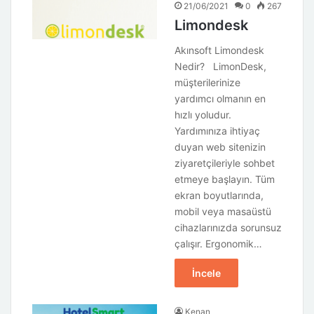
21/06/2021
0
267
Limondesk
Akınsoft Limondesk
Nedir? LimonDesk,
müşterilerinize
yardımcı olmanın en
hızlı yoludur.
Yardımınıza ihtiyaç
duyan web sitenizin
ziyaretçileriyle sohbet
etmeye başlayın. Tüm
ekran boyutlarında,
mobil veya masaüstü
cihazlarınızda sorunsuz
çalışır. Ergonomik…
İncele
Kenan