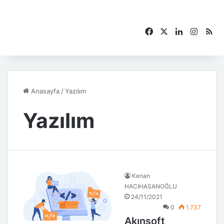
Facebook
X
LinkedIn
Instag
RS
Anasayfa
/
Yazılım
Yazılım
Kenan
HACIHASANOĞLU
24/11/2021
0
1.737
Akınsoft