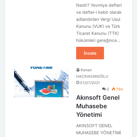
Nedir? Yevmiye defteri
ve defter-i kebir olarak
adlandırılan Vergi Usul
Kanunu (VUK) ve Türk
Ticaret Kanunu (TTK)
hükümleri gereğince…
İncele
Kenan
HACIHASANOĞLU
01/07/2021
0
764
Akınsoft Genel
Muhasebe
Yönetimi
AKINSOFT GENEL
MUHASEBE YÖNETİMİ