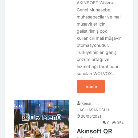
AKINSOFT Wolvox
Genel Muhasebe,
muhasebeciler ve mali
müşavirler için
geliştirilmiş çok
kullanıcılı mali müşavir
otomasyonudur.
Türkiye’nin en geniş
çözüm ortağı ve
hizmet ağı tarafından
sunulan WOLVOX…
İncele
Kenan
HACIHASANOĞLU
30/06/2021
0
354
Akınsoft QR