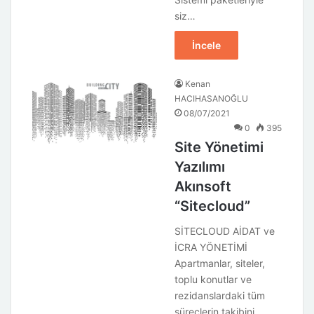
siz…
İncele
Kenan
HACIHASANOĞLU
08/07/2021
0
395
Site Yönetimi
Yazılımı
Akınsoft
“Sitecloud”
SİTECLOUD AİDAT ve
İCRA YÖNETİMİ
Apartmanlar, siteler,
toplu konutlar ve
rezidanslardaki tüm
süreçlerin takibini