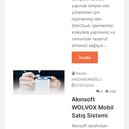
yapmak isteyen site
yönetimleri için
hazırlanmış olan
SiteCloud, işlemlerinizi
kolaylıkla yapmanızı ve
zamandan tasarruf
etmenizi sağlıyor.…
İncele
Kenan
HACIHASANOĞLU
07/07/2021
0
426
Akınsoft
WOLVOX Mobil
Satış Sistemi
Akınsoft tarafından