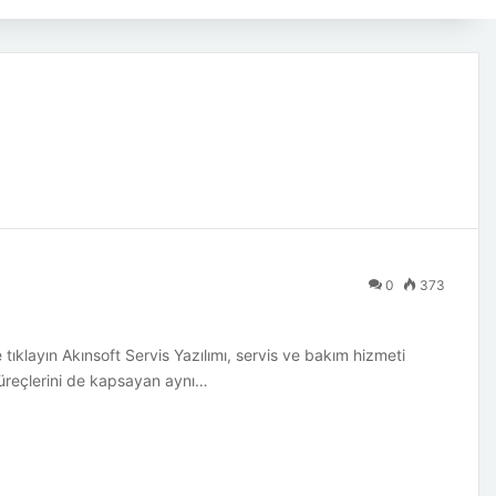
0
373
klayın Akınsoft Servis Yazılımı, servis ve bakım hizmeti
p süreçlerini de kapsayan aynı…