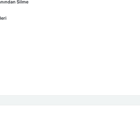
anından Silme
eri